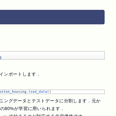
g
インポートします．
oston_housing
.
load_data
(
)
をトレーニングデータとテストデータに分割します．元か
トの80%が学習に用いられます．