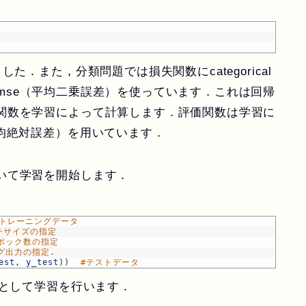
た．また，分類問題では損失関数にcategorical
今回はmse（平均二乗誤差）を使っています．これは回帰
関数を学習によって計算します．評価関数は学習に
均絶対誤差）を用いています．
いて学習を開始します．
#トレーニングデータ
チサイズの指定
ポック数の指定
グ出力の指定.
est
,
y_test
)
)
#テストデータ
0として学習を行います．