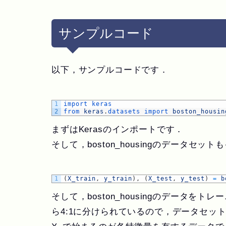
サンプルコード
以下，サンプルコードです．
1
import 
keras
2
from 
keras
.
datasets 
import 
boston_housin
まずは
Keras
のインポートです．
そして，
boston_housing
のデータセットも
1
(
X_train
,
y_train
)
,
(
X_test
,
y_test
)
=
b
そして，boston_housingのデータ
ら4:1に分けられているので，データセッ