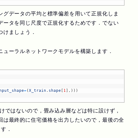
ングデータの平均と標準偏差を用いて正規化しま
データを同じ尺度で正規化するためです．でない
つけましょう．
ニューラルネットワークモデルを構築します．
nput_shape
=
(
X_train
.
shape
[
1
]
,
)
)
)
けではないので，畳み込み層などは特に設けず，
回は最終的に住宅価格を出力したいので，最後の全
ます．