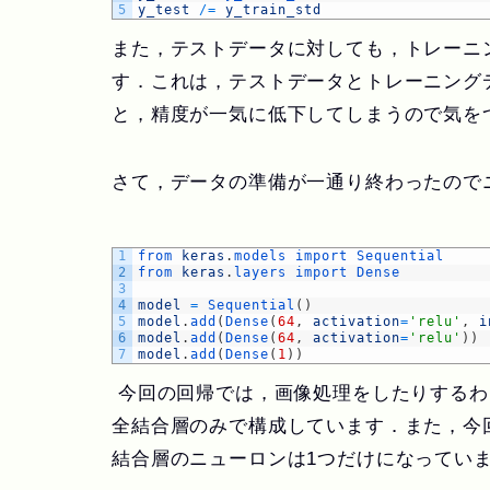
5
y_test
/=
y_train_std
また，テストデータに対しても，トレーニ
す．これは，テストデータとトレーニング
と，精度が一気に低下してしまうので気を
さて，データの準備が一通り終わったので
1
from 
keras
.
models 
import 
Sequential
2
from 
keras
.
layers 
import 
Dense
3
4
model
=
Sequential
(
)
5
model
.
add
(
Dense
(
64
,
activation
=
'relu'
,
i
6
model
.
add
(
Dense
(
64
,
activation
=
'relu'
)
)
7
model
.
add
(
Dense
(
1
)
)
今回の回帰では，画像処理をしたりするわ
全結合層のみで構成しています．また，今
結合層のニューロンは1つだけになってい