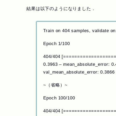
結果は以下のようになりました．
Train on 404 samples, validate o
Epoch 1/100
404/404 [====================
0.3963 – mean_absolute_error: 0.
val_mean_absolute_error: 0.3866
~（省略）~
Epoch 100/100
404/404 [====================