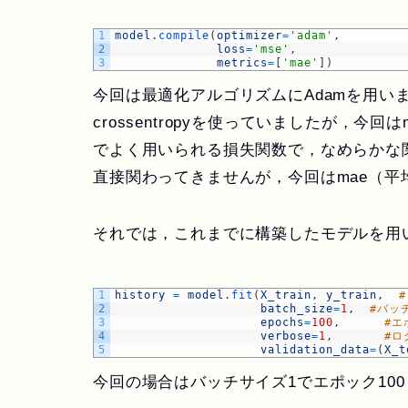
1
model
.
compile
(
optimizer
=
'adam'
,
2
loss
=
'mse'
,
3
metrics
=
[
'mae'
]
)
今回は最適化アルゴリズムにAdamを用いまし
crossentropyを使っていましたが，
でよく用いられる損失関数で，なめらかな
直接関わってきませんが，今回はmae（平
それでは，これまでに構築したモデルを用
1
history
=
model
.
fit
(
X_train
,
y_train
,
2
batch_size
=
1
,
#バッ
3
epochs
=
100
,
#エ
4
verbose
=
1
,
#ロ
5
validation_data
=
(
X_t
今回の場合はバッチサイズ1でエポック10