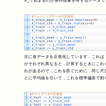
X_で始まるのが各特徴量を有するデータで
1
#トレーニングデータの正規化
2
X_train_mean
=
X_train
.
mean
(
axis
=
0
)
3
X_train_std
=
X_train
.
std
(
axis
=
0
)
4
X_train
-=
X_train_mean
5
X_train
/=
X_train_std
6
7
y_train_mean
=
y_train
.
mean
(
)
8
y_train_std
=
y_train
.
std
(
)
9
y_train
-=
y_train_mean
10
y_train
/=
y_train_std
次に各データを正規化しています．これは
がそれぞれ異なると，計算するときにこれ
れがあるので，これを防ぐために，同じ尺
とに平均値を引いて，これを標準偏差で割
1
#テストデータの正規化
2
X_test
-=
X_train_mean
3
X_test
/=
X_train_std
4
y_test
-=
y_train_mean